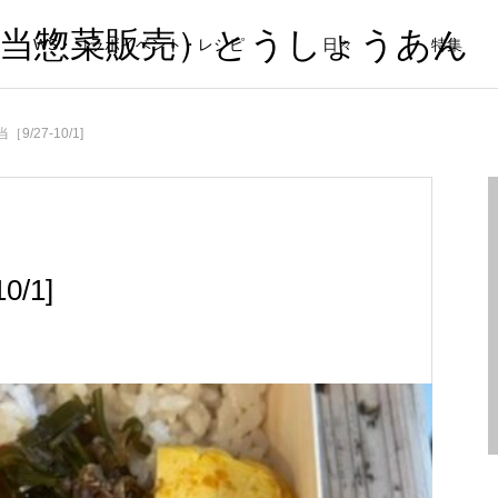
弁当惣菜販売）とうしょうあん
WS・コラボイベント・レシピ
日々
特集
9/27-10/1]
/1]