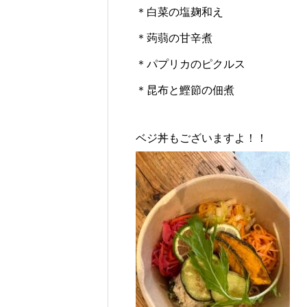
＊白菜の塩麹和え
＊蒟蒻の甘辛煮
＊パプリカのピクルス
＊昆布と鰹節の佃煮
ベジ丼もございますよ！！