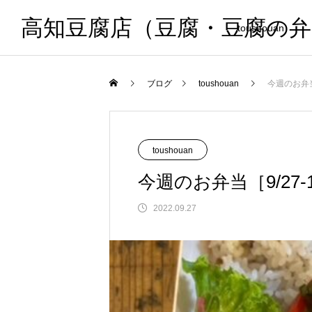
高知豆腐店（豆腐・豆腐の
toushouan
ブログ
toushouan
今週のお弁当［
toushouan
今週のお弁当［9/27-10
2022.09.27