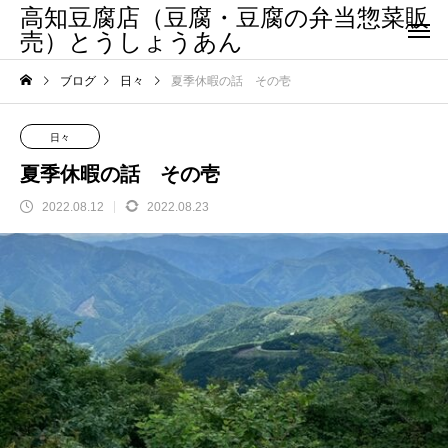
高知豆腐店（豆腐・豆腐の弁当惣菜販
売）とうしょうあん
ブログ
日々
夏季休暇の話 その壱
日々
夏季休暇の話 その壱
2022.08.12
2022.08.23