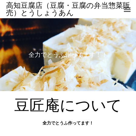
高知豆腐店（豆腐・豆腐の弁当惣菜販
売）とうしょうあん
全
力
で
と
う
ふ
作
っ
て
ま
す
！
！
豆匠庵について
全力でとうふ作ってます！