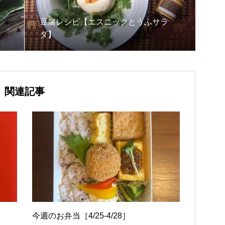
豆腐レシピ【エスニックとうふサラ
ダ】
関連記事
今週のお弁当［4/25-4/28］