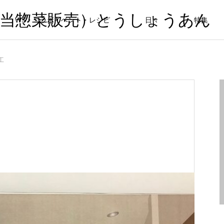
弁当惣菜販売）とうしょうあん
WS・コラボイベント・レシピ
日々
特集
工