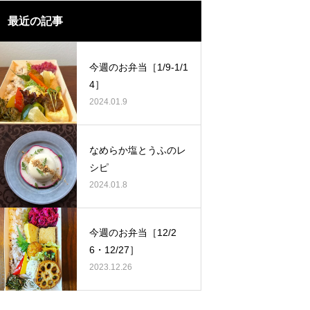
最近の記事
今週のお弁当［1/9-1/1
4］
2024.01.9
なめらか塩とうふのレ
シピ
2024.01.8
今週のお弁当［12/2
6・12/27］
2023.12.26