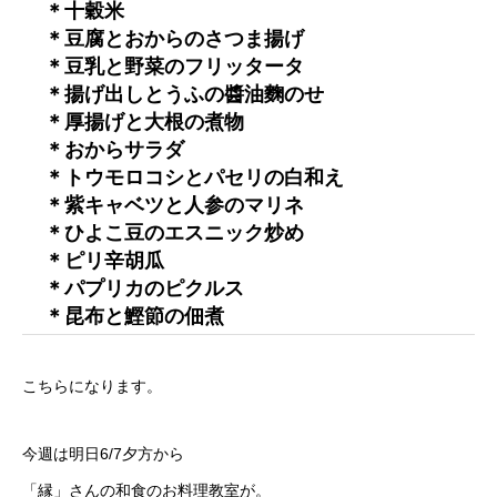
＊十穀米
＊豆腐とおからのさつま揚げ
＊豆乳と野菜のフリッタータ
＊揚げ出しとうふの醬油麴のせ
＊厚揚げと大根の煮物
＊おからサラダ
＊トウモロコシとパセリの白和え
＊紫キャベツと人参のマリネ
＊ひよこ豆のエスニック炒め
＊ピリ辛胡瓜
＊パプリカのピクルス
＊昆布と鰹節の佃煮
こちらになります。
今週は明日6/7夕方から
「縁」さんの和食のお料理教室が。