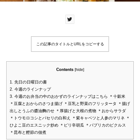
この記事のタイトルとURLをコピーする
Contents
[
hide
]
1.
先日の日曜日の書
2.
今週のラインナップ
3.
今週のお弁当の中のおかずのラインナップはこちら ＊十穀米
＊豆腐とおからのさつま揚げ ＊豆乳と野菜のフリッタータ ＊揚げ
出しとうふの醬油麴のせ ＊厚揚げと大根の煮物 ＊おからサラダ
＊トウモロコシとパセリの白和え ＊紫キャベツと人参のマリネ ＊
ひよこ豆のエスニック炒め ＊ピリ辛胡瓜 ＊パプリカのピクルス
＊昆布と鰹節の佃煮