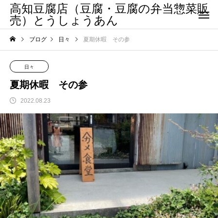
高知豆腐店（豆腐・豆腐の弁当惣菜販
売）とうしょうあん
ブログ
日々
夏期休暇 その参
日々
夏期休暇 その参
2022.08.23