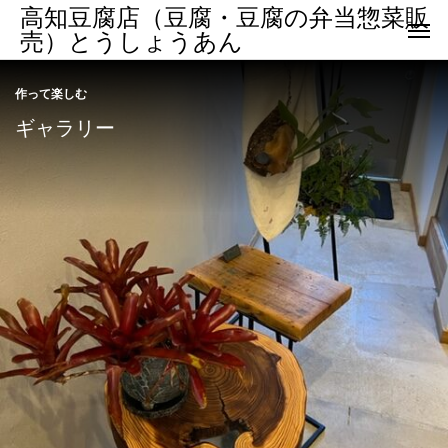
高知豆腐店（豆腐・豆腐の弁当惣菜販
売）とうしょうあん
作って楽しむ
ギャラリー